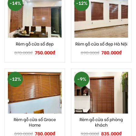
-14%
-12%
Rèm gỗ cửa sổ đẹp
Rèm gỗ cửa sổ đẹp Hà Nội
750.000
₫
780.000
₫
870.000
₫
890.000
₫
-12%
-9%
Rèm gỗ cửa sổ Grace
Rèm gỗ cửa sổ phòng
Home
khách
780.000
₫
835.000
₫
890.000
₫
920.000
₫