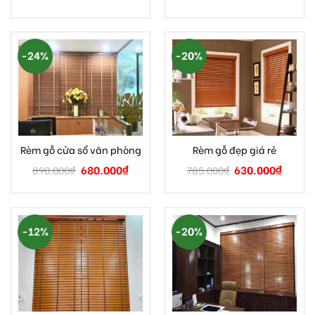
-24%
-20%
Rèm gỗ cửa sổ văn phòng
Rèm gỗ đẹp giá rẻ
680.000
₫
630.000
₫
890.000
₫
785.000
₫
-12%
-20%