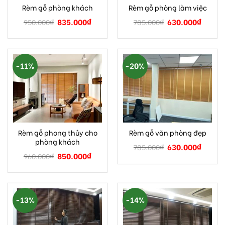
Rèm gỗ phòng khách
Rèm gỗ phòng làm việc
835.000
₫
630.000
₫
950.000
₫
785.000
₫
-11%
-20%
Rèm gỗ phong thủy cho
Rèm gỗ văn phòng đẹp
phòng khách
630.000
₫
785.000
₫
850.000
₫
960.000
₫
-13%
-14%