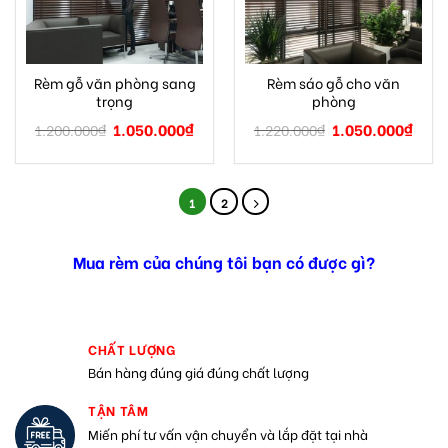
Rèm gỗ văn phòng sang
Rèm sáo gỗ cho văn
trọng
phòng
1.050.000
₫
1.050.000
₫
1.200.000
₫
1.220.000
₫
1
2
Mua rèm của chúng tôi bạn có được gì?
CHẤT LƯỢNG
Bán hàng đúng giá đúng chất lượng
TẬN TÂM
Miến phí tư vấn vận chuyển và lắp đặt tại nhà