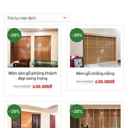
-20%
-20%
Màn sáo gỗ phòng khách
Rèm gỗ chống nắng
đẹp sang trọng
630.000
₫
785.000
₫
630.000
₫
785.000
₫
-20%
-20%