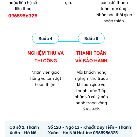
hoặc liên hệ số
giá.
cách để thanh
điện thoại
toán tạm ứng.
Nhận báo thời gian
0965956325
hoàn thiện.
Bước 4
Bước 5
NGHIỆM THU VÀ
THANH TOÁN
THI CÔNG
VÀ
BẢO HÀNH
Nhân viên giao
Mời khách hàng
hàng và lắm đặt
nghiệm thu trước
hoàn thiện.
khi bàn giao và
thanh toán Tiếp
nhận và xử lý bảo
hành trong vòng
24 - 48h
Cơ sở 1. Thanh
Số 120 - Ngõ 13 - Khuất Duy Tiến - Thanh
Xuân - Hà Nội
Xuân - Hà Nội Hotline 0965956325