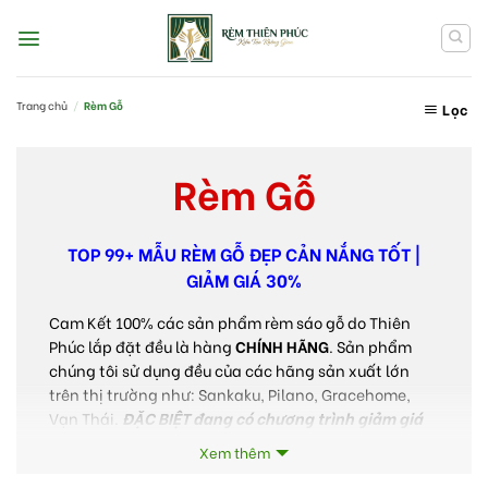
Skip
to
content
Trang chủ
/
Rèm Gỗ
Lọc
Rèm Gỗ
TOP 99+ MẪU RÈM GỖ ĐẸP CẢN NẮNG TỐT |
GIẢM GIÁ 30%
Cam Kết 100% các sản phẩm rèm sáo gỗ do Thiên
Phúc lắp đặt đều là hàng
CHÍNH HÃNG
. Sản phẩm
chúng tôi sử dụng đều của các hãng sản xuất lớn
trên thị trường như: Sankaku, Pilano, Gracehome,
Vạn Thái.
ĐẶC BIỆT đang có chương trình giảm giá
20
%
lên tới
– Miễn phí lắp đặt – Bảo Hành 3 năm
Xem thêm
Thu gọn
đối với các sản phẩm rèm mành gỗ.