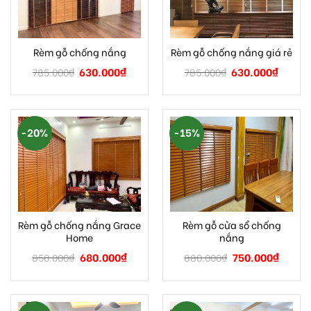
Rèm gỗ chống nắng
Rèm gỗ chống nắng giá rẻ
630.000
₫
630.000
₫
785.000
₫
785.000
₫
-20%
-15%
Rèm gỗ chống nắng Grace
Rèm gỗ cửa sổ chống
Home
nắng
680.000
₫
750.000
₫
850.000
₫
880.000
₫