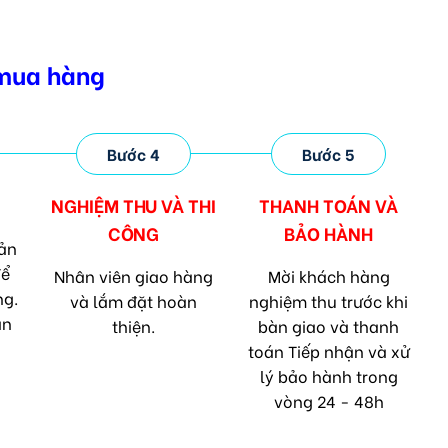
 mua hàng
Bước 4
Bước 5
NGHIỆM THU VÀ
THI
THANH TOÁN VÀ
CÔNG
BẢO HÀNH
ản
để
Nhân viên giao hàng
Mời khách hàng
ng.
và lắm đặt hoàn
nghiệm thu trước khi
an
thiện.
bàn giao và thanh
toán Tiếp nhận và xử
lý bảo hành trong
vòng 24 - 48h