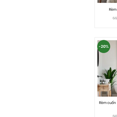
Rèm 
55
-20%
Rèm cuốn 
50