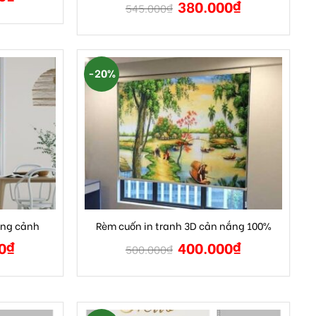
380.000
₫
545.000
₫
-20%
ong cảnh
Rèm cuốn in tranh 3D cản nắng 100%
0
₫
400.000
₫
500.000
₫