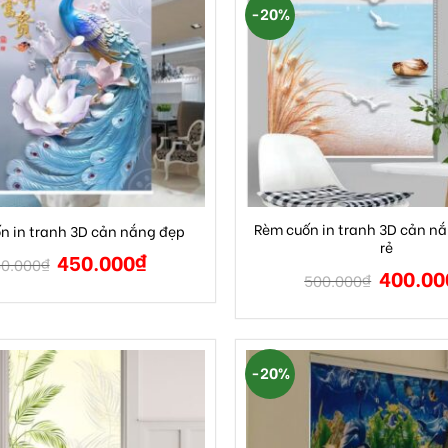
-20%
Rèm cuốn in tranh 3D cản nắ
n in tranh 3D cản nắng đẹp
rẻ
450.000
₫
0.000
₫
400.00
500.000
₫
-20%