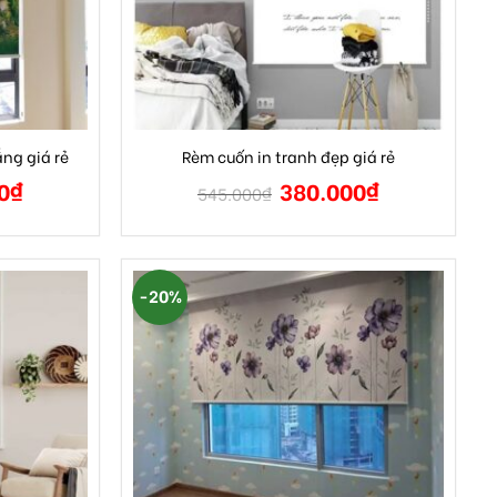
ng giá rẻ
Rèm cuốn in tranh đẹp giá rẻ
0
₫
380.000
₫
545.000
₫
-20%