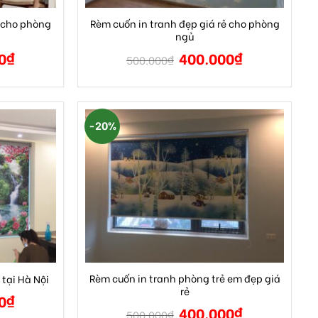
ẻ cho phòng
Rèm cuốn in tranh đẹp giá rẻ cho phòng
ngủ
0
₫
400.000
₫
500.000
₫
-20%
Rèm cuốn in tranh phòng trẻ em đẹp giá
 tại Hà Nội
rẻ
0
₫
400.000
₫
500.000
₫