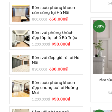
54
Rèm cửa phòng khách
cản sáng tại Hà Nội
650.000
₫
800.000
₫
-30%
Rèm vải phòng khách
đẹp lắp tại phố Bà Triệu
950.000
₫
1.200.000
₫
Rèm vải đẹp giá rẻ tại Hà
Nội
680.000
₫
830.000
₫
Rèm cửa
Rèm cửa phòng khách
đẹp chung cư tại Hoàng
Mai
54
950.000
₫
1.200.000
₫
Rèm vải phòng ngủ