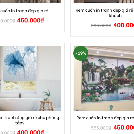
Rèm cuốn in tranh đẹp giá r
cuốn in tranh đẹp giá rẻ
khách
450.000
₫
0.000
₫
400.00
500.000
₫
-19%
in tranh đẹp giá rẻ cho phòng
Rèm cuốn in tranh đẹp giá rẻ
tắm
450.00
555.000
₫
400.000
₫
0.000
₫