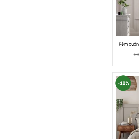
Rèm cuốn 
50
-18%