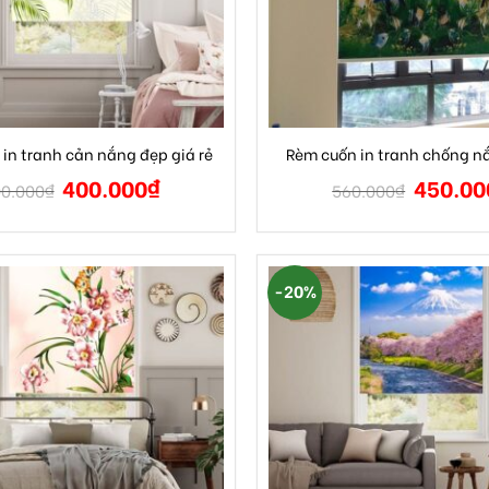
in tranh cản nắng đẹp giá rẻ
Rèm cuốn in tranh chống nắ
400.000
₫
450.00
0.000
₫
560.000
₫
-20%