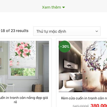
Xem thêm
Thu gọn
18 of 23 results
-30%
uốn in tranh cản nắng đẹp giá
Rèm cửa cuốn in tranh cản n
rẻ
380.00
545.000
₫