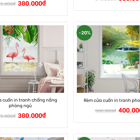
380.000
₫
5.000
₫
-20%
 cuốn in tranh chống nắng
Rèm cửa cuốn in tranh ph
phòng ngủ
400.00
500.000
₫
380.000
₫
5.000
₫