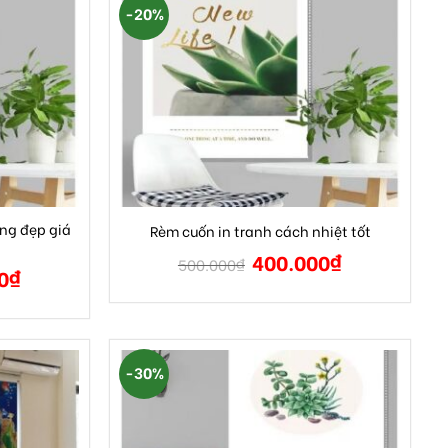
-20%
ng đẹp giá
Rèm cuốn in tranh cách nhiệt tốt
400.000
₫
500.000
₫
0
₫
-30%