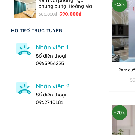
-18%
chung cư tại Hoàng Mai
590.000
₫
680.000
₫
HỖ TRỢ TRỰC TUYẾN
Nhân viên 1
Số điện thoại:
0965956325
Rèm cuố
55
Nhân viên 2
Số điện thoại:
0962740181
-20%