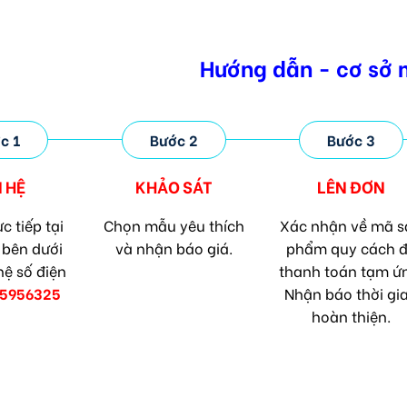
Hướng dẫn - cơ sở
c 1
Bước 2
Bước 3
N HỆ
KHẢO SÁT
LÊN ĐƠN
c tiếp tại
Chọn mẫu yêu thích
Xác nhận về mã s
 bên dưới
và nhận báo giá.
phẩm quy cách 
hệ số điện
thanh toán tạm ứ
5956325
Nhận báo thời gi
hoàn thiện.