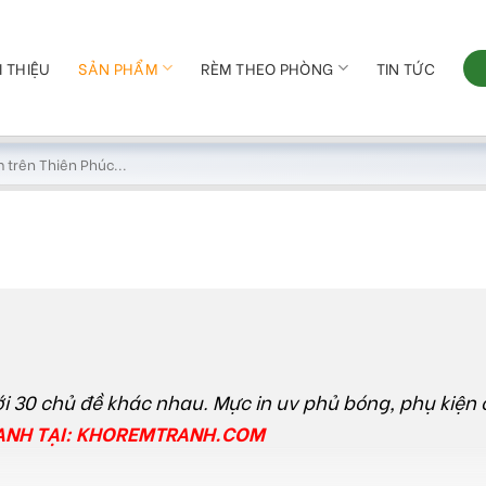
I THIỆU
SẢN PHẨM
RÈM THEO PHÒNG
TIN TỨC
ới 30 chủ đề khác nhau. Mực in uv phủ bóng, phụ kiện
NH TẠI:
KHOREMTRANH.COM