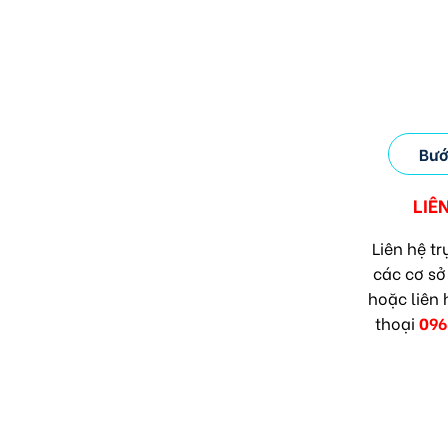
Bướ
LIÊ
Liên hệ trự
các cơ sở
hoặc liên 
thoại
096