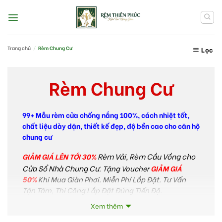
Skip
to
content
Trang chủ
/
Rèm Chung Cư
Lọc
Rèm Chung Cư
99+ Mẫu rèm cửa chống nắng 100%, cách nhiệt tốt,
chất liệu dày dặn, thiết kế đẹp, độ bền cao cho căn hộ
chung cư
Rèm Vải, Rèm Cầu Vồng cho
GIẢM GIÁ LÊN TỚI 30%
Cửa Sổ Nhà Chung Cư
Tặng Voucher
GIẢM GIÁ
.
50%
Khi Mua Giàn Phơi. Miễn Phí Lắp Đặt. Tư Vấn
Tận Tâm, Thi Công Lắp Đặt Đúng Tiến Độ.
Xem thêm
Thu gọn
Rèm Thiên Phúc – Đơn vị thi công rèm cửa uy tín,
chất lượng. Đặt rèm giá tận gốc tại xưởng với hơn