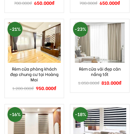
650.000
₫
650.000
₫
700.000
₫
700.000
₫
-21%
-23%
Rèm cửa phòng khách
Rèm cửa vải đẹp cản
đẹp chung cư tại Hoàng
nắng tốt
Mai
810.000
₫
1.050.000
₫
950.000
₫
1.200.000
₫
-16%
-18%