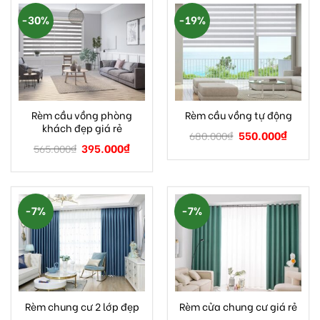
-30%
-19%
Rèm cầu vồng phòng
Rèm cầu vồng tự động
khách đẹp giá rẻ
550.000
₫
680.000
₫
395.000
₫
565.000
₫
-7%
-7%
Rèm chung cư 2 lớp đẹp
Rèm cửa chung cư giá rẻ