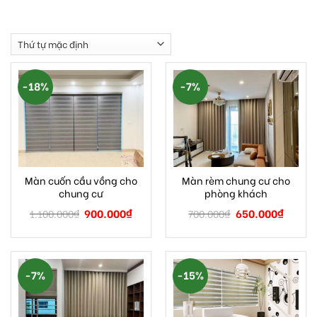
1000 mẫu rèm cửa đẹp, chất lượng tốt, thiết kế đẹp,
hiện đại cho căn hộ chung cư.
-18%
-7%
Màn cuốn cầu vồng cho
Màn rèm chung cư cho
chung cư
phòng khách
900.000
₫
650.000
₫
1.100.000
₫
700.000
₫
-7%
-15%