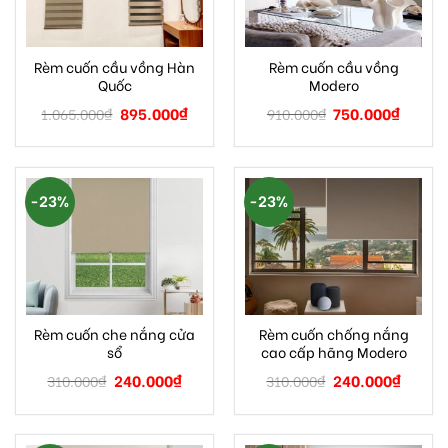
Rèm cuốn cầu vồng Hàn
Rèm cuốn cầu vồng
Quốc
Modero
895.000
₫
750.000
₫
1.065.000
₫
910.000
₫
-23%
-23%
Rèm cuốn che nắng cửa
Rèm cuốn chống nắng
sổ
cao cấp hãng Modero
240.000
₫
240.000
₫
310.000
₫
310.000
₫