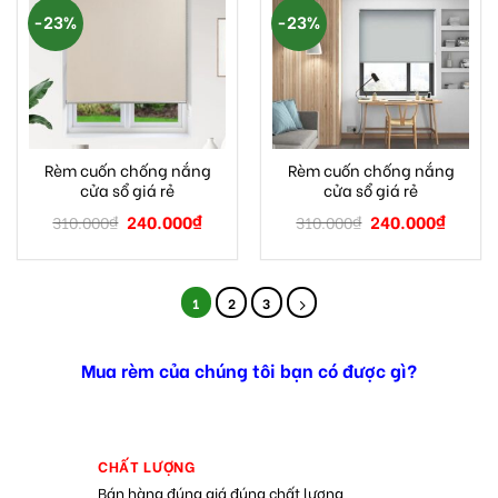
-23%
-23%
Rèm cuốn chống nắng
Rèm cuốn chống nắng
cửa sổ giá rẻ
cửa sổ giá rẻ
240.000
₫
240.000
₫
310.000
₫
310.000
₫
1
2
3
Mua rèm của chúng tôi bạn có được gì?
CHẤT LƯỢNG
Bán hàng đúng giá đúng chất lượng