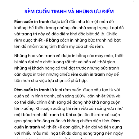
RÈM CUỐN TRANH VÀ NHỮNG ƯU ĐIỂM
Rèm cuốn in tranh
được biết đến như là một món đồ
không thể thiếu trong những căn nhà sang trọng. Loại đồ
vật trang trí này có đặc điểm khá đặc biệt đó là. Chiếc
rèm được thiết kế bằng cách in những bức tranh nổi bật
lên đó nhằm tăng tính thẩm mỹ của chiếc rèm.
Những hoa văn tranh vẽ được in bằng các máy móc, thiết
bị hiện đại nên chất lượng rất tốt và bền với thời gian.
Những vị khách hàng có thể đặt trước những bức tranh
cần được in trên những chiếc
rèm cuốn in tranh
này để
tiện hơn cho việc lựa chọn số phù hợp.
Rèm cuốn in tranh
là loại rèm cuốn được cấu tạo từ vải
cuốn có in hình tranh, cản sáng 100%, cản nhiệt 90% và
có thể điều chỉnh ánh sáng dễ dàng nhờ khả năng cuộn
lên xuống. Khi cuộn xuống thì rèm vừa cản sáng vừa như
một bức tranh để tranh trí. Khi cuộn lên thì rèm sẽ cuộn
gọn gàng trên ống cuốn và không chiếm diện tích.
Rèm
cuốn in tranh
với thiết kế đơn giản, hiện đại và tiện dụng
với nhiều mẫu mã, họa tiết đa dạng sang trọng nên
ngày
càng được ưa chuộng và sử dụng nhiều cho các công