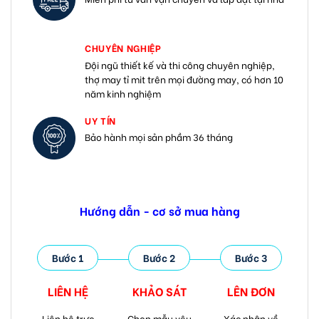
CHUYÊN NGHIỆP
Đội ngũ thiết kế và thi công chuyên nghiệp,
thợ may tỉ mit trên mọi đường may, có hơn 10
năm kinh nghiệm
UY TÍN
Bảo hành mọi sản phầm 36 tháng
Hướng dẫn - cơ sở mua hàng
Bước 1
Bước 2
Bước 3
LIÊN HỆ
KHẢO SÁT
LÊN ĐƠN
Liên hệ trực
Chọn mẫu yêu
Xác nhận về