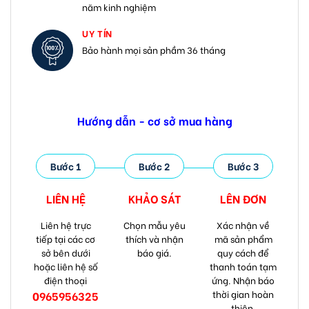
năm kinh nghiệm
UY TÍN
Bảo hành mọi sản phầm 36 tháng
Hướng dẫn - cơ sở mua hàng
Bước 1
Bước 2
Bước 3
LIÊN HỆ
KHẢO SÁT
LÊN ĐƠN
Liên hệ trực
Chọn mẫu yêu
Xác nhận về
tiếp tại các cơ
thích và nhận
mã sản phẩm
sở bên dưới
báo giá.
quy cách để
hoặc liên hệ số
thanh toán tạm
điện thoại
ứng. Nhận báo
thời gian hoàn
0965956325
thiện.