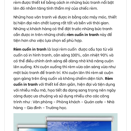
rèm được thiết kế bằng cách in những bức tranh nổi bật
lên đó nhằm tăng tính thẩm mỹ của chiếc rèm.
Những hoa văn tranh vẽ được in bằng các máy móc, thiết
bị hiện đại nên chất lượng rất tốt và bền với thời gian.
Những vị khách hàng có thể đặt trước những bức tranh
cần được in trên những chiếc
rèm cuốn in tranh
này để
tiện hơn cho việc lựa chọn số phù hợp.
Rèm cuốn in tranh
là loại rèm cuốn được cấu tạo từ vải
cuốn có in hình tranh, cản sáng 100%, cản nhiệt 90% và
có thể điều chỉnh ánh sáng dễ dàng nhờ khả năng cuộn
lên xuống. Khi cuộn xuống thì rèm vừa cản sáng vừa như
một bức tranh để tranh trí. Khi cuộn lên thì rèm sẽ cuộn
gọn gàng trên ống cuốn và không chiếm diện tích.
Rèm
cuốn in tranh
với thiết kế đơn giản, hiện đại và tiện dụng
với nhiều mẫu mã, họa tiết đa dạng sang trọng nên
ngày
càng được ưa chuộng và sử dụng nhiều cho các công
trình như : Văn phòng – Phòng khách – Quán cafe – Nhà
hàng – Gia đình – Trường học.