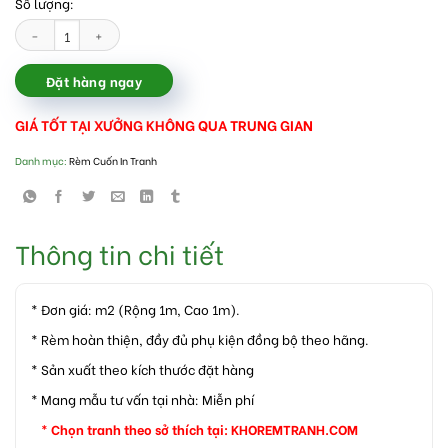
Số lượng:
Rèm cuốn in tranh đẹp giá rẻ tại Hà Nội số lượng
Đặt hàng ngay
GIÁ TỐT TẠI XƯỞNG KHÔNG QUA TRUNG GIAN
Danh mục:
Rèm Cuốn In Tranh
Thông tin chi tiết
* Đơn giá: m2 (Rộng 1m, Cao 1m).
* Rèm hoàn thiện, đầy đủ phụ kiện đồng bộ theo hãng.
* Sản xuất theo kích thước đặt hàng
* Mang mẫu tư vấn tại nhà: Miễn phí
* Chọn tranh theo sở thích tại:
KHOREMTRANH.COM