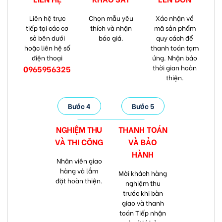
Liên hệ trực
Chọn mẫu yêu
Xác nhận về
tiếp tại các cơ
thích và nhận
mã sản phẩm
sở bên dưới
báo giá.
quy cách để
hoặc liên hệ số
thanh toán tạm
điện thoại
ứng. Nhận báo
thời gian hoàn
0965956325
thiện.
Bước 4
Bước 5
NGHIỆM THU
THANH TOÁN
VÀ
THI CÔNG
VÀ
BẢO
HÀNH
Nhân viên giao
hàng và lắm
Mời khách hàng
đặt hoàn thiện.
nghiệm thu
trước khi bàn
giao và thanh
toán Tiếp nhận