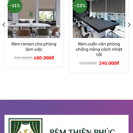
-11%
-23%
Rèm roman cho phòng
Rèm cuốn văn phòng
làm việc
chống nắng cách nhiệt
tốt
680.000
₫
765.000
₫
240.000
₫
310.000
₫