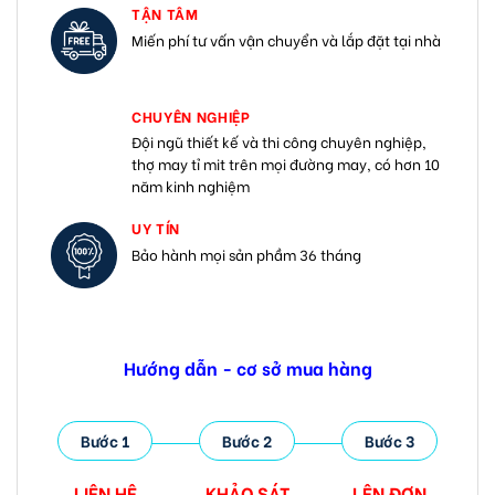
TẬN TÂM
Miến phí tư vấn vận chuyển và lắp đặt tại nhà
CHUYÊN NGHIỆP
Đội ngũ thiết kế và thi công chuyên nghiệp,
thợ may tỉ mit trên mọi đường may, có hơn 10
năm kinh nghiệm
UY TÍN
Bảo hành mọi sản phầm 36 tháng
Hướng dẫn - cơ sở mua hàng
Bước 1
Bước 2
Bước 3
LIÊN HỆ
KHẢO SÁT
LÊN ĐƠN