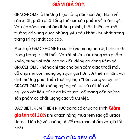
GIẢM GIÁ 20%
GRACEHOME là thương hiệu hàng đầu của Việt Nam về
sản xuất, phân phối tổng thể các sản phẩm về mành gỗ.
Với các dòng sản phẩm thông minh, thân thiện với môi
trường đáp ứng được những yêu cầu khắt khe nhất trong
trang trí nội thất cao cấp.
Mành gỗ GRACEHOME là xu thế và mang tính đột phá mới
trong trang trí nội thất. Với rất nhiều các dòng sản phẩm
khác, cùng với màu sắc và kiểu dáng đa dạng Rèm gỗ
GRACEHOME không chỉ tạo cho bạn cảm giác thoải mái,
dễ chịu mà còn mang bạn gần gũi hơn với thiên nhiên. Với
định hướng phát triển thương hiệu “bền vững và uy tín”.
GRACEHOME đã không ngừng nỗ lực và cải tiền về
nguyên vật liệu, trình độ kỹ thuật…để mang đến những
sản phẩm có chất lượng cao và ưu việt.
Giảm
ĐẶC BIỆT, RÈM THIÊN PHÚC đang có chương trình
giá lên tới 20%
khi khách hàng mua rèm sáo gỗ Grace
Home. Liên hệ với chúng tôi để mua sản phẩm với giá tốt
nhất.
CẤU TẠO CỦA RÈM GỖ