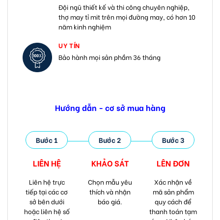
Đội ngũ thiết kế và thi công chuyên nghiệp,
thợ may tỉ mit trên mọi đường may, có hơn 10
năm kinh nghiệm
UY TÍN
Bảo hành mọi sản phầm 36 tháng
Hướng dẫn - cơ sở mua hàng
Bước 1
Bước 2
Bước 3
LIÊN HỆ
KHẢO SÁT
LÊN ĐƠN
Liên hệ trực
Chọn mẫu yêu
Xác nhận về
tiếp tại các cơ
thích và nhận
mã sản phẩm
sở bên dưới
báo giá.
quy cách để
hoặc liên hệ số
thanh toán tạm