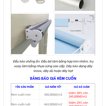
Đầu kéo chống ồn: Đầu bịt làm bằng hợp kim nhôm, trụ
xoay làm bằng nhựa cứng cao cấp. Dây kéo dạng dây
innox, dây dù hoặc dây hạt
BẢNG BÁO GIÁ RÈM CUỐN
TÊN SẢN PHẨM
GIÁ NIÊM YẾT
GIÁ ĐÃ GIẢM
Giảm 30% còn
Rèm cuốn trơn
350,000đ/m2
245,000đ/m2
Giảm 25% còn
Rèm cuốn lưới
465,000đ/m2
350,000đ/m2