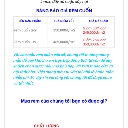
innox, dây dù hoặc dây hạt
BẢNG BÁO GIÁ RÈM CUỐN
TÊN SẢN PHẨM
GIÁ NIÊM YẾT
GIÁ ĐÃ GIẢM
Giảm 30% còn
Rèm cuốn trơn
350,000đ/m2
245,000đ/m2
Giảm 25% còn
Rèm cuốn lưới
465,000đ/m2
350,000đ/m2
Với các mẫu rèm cuốn cửa sổ, chúng tôi thường mang
mẫu để quý khách xem trực tiếp đồng thời tư vấn để quý
khách chọn được mẫu mã phù hợp với kích thước cửa và
nội thất nhà. Việc mang mẫu tư vấn tại nhà là hoàn toàn
miễn phí. Vì vậy xin vui lòng với chúng tôi để được phục
vụ tốt nhất.
Mua rèm của chúng tôi bạn có được gì?
CHẤT LƯỢNG