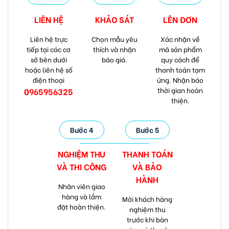
LIÊN HỆ
KHẢO SÁT
LÊN ĐƠN
Liên hệ trực
Chọn mẫu yêu
Xác nhận về
tiếp tại các cơ
thích và nhận
mã sản phẩm
sở bên dưới
báo giá.
quy cách để
hoặc liên hệ số
thanh toán tạm
điện thoại
ứng. Nhận báo
thời gian hoàn
0965956325
thiện.
Bước 4
Bước 5
NGHIỆM THU
THANH TOÁN
VÀ
THI CÔNG
VÀ
BẢO
HÀNH
Nhân viên giao
hàng và lắm
Mời khách hàng
đặt hoàn thiện.
nghiệm thu
trước khi bàn