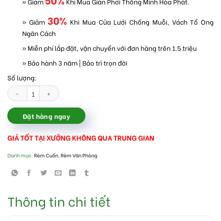
» Giảm
Khi Mua Giàn Phơi Thông Minh Hòa Phát.
30%
» Giảm
Khi Mua Cửa Lưới Chống Muỗi, Vách Tổ Ong
Ngăn Cách
» Miễn phí lắp đặt, vận chuyển với đơn hàng trên 1.5 triệu
» Bảo hành 3 năm | Bảo trì trọn đời
Số lượng:
Rèm cuốn văn phòng giá rẻ Hà Nội số lượng
Đặt hàng ngay
GIÁ TỐT TẠI XƯỞNG KHÔNG QUA TRUNG GIAN
Danh mục:
Rèm Cuốn
,
Rèm Văn Phòng
Thông tin chi tiết