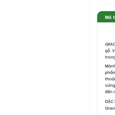
Mô 
GRAC
gỗ. 
trong
Mành
phẩm
thoả
vững
đến 
ĐẶC 
Grac