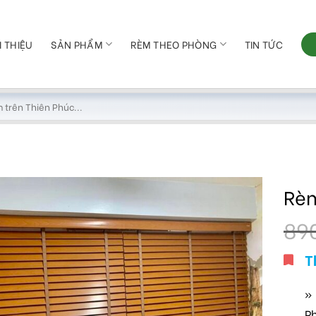
I THIỆU
SẢN PHẨM
RÈM THEO PHÒNG
TIN TỨC
Rèm
89
T
»
P