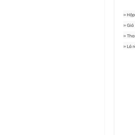
» Hộp
» Giá
» Tha
» Lá 