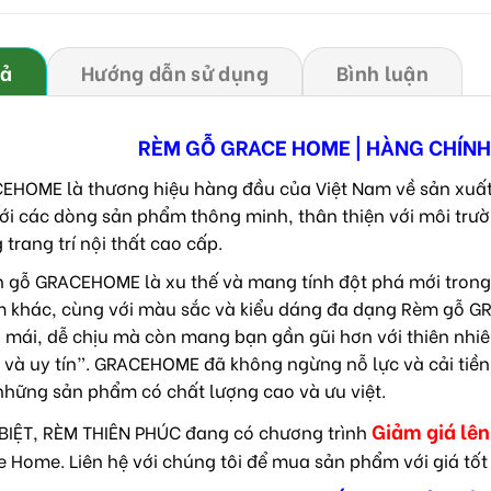
tả
Hướng dẫn sử dụng
Bình luận
RÈM GỖ GRACE HOME | HÀNG CHÍN
EHOME là thương hiệu hàng đầu của Việt Nam về sản xuất
Với các dòng sản phẩm thông minh, thân thiện với môi tr
 trang trí nội thất cao cấp.
 gỗ GRACEHOME là xu thế và mang tính đột phá mới trong tr
 khác, cùng với màu sắc và kiểu dáng đa dạng Rèm gỗ G
i mái, dễ chịu mà còn mang bạn gần gũi hơn với thiên nhiê
 và uy tín”. GRACEHOME đã không ngừng nỗ lực và cải tiền
những sản phẩm có chất lượng cao và ưu việt.
Giảm giá lên
BIỆT, RÈM THIÊN PHÚC đang có chương trình
e Home. Liên hệ với chúng tôi để mua sản phẩm với giá tốt