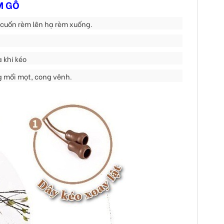
M GỖ
 cuốn rèm lên hạ rèm xuống.
 khi kéo
g mối mọt, cong vênh.