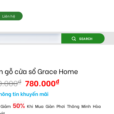
Liên hệ
SEARCH
 gỗ cửa sổ Grace Home
0.000
780.000
₫
₫
hông tin khuyến mãi
50%
 Giảm
Khi Mua Giàn Phơi Thông Minh Hòa
hát.