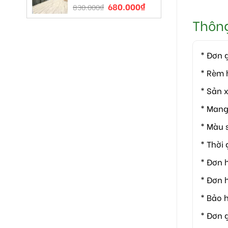
680.000
₫
830.000
₫
Thông 
* Đơn 
* Rèm 
* Sản 
* Mang
* Màu 
* Thời 
* Đơn h
* Đơn 
* Bảo 
* Đơn 