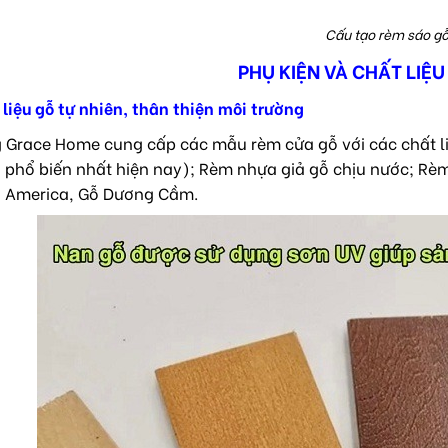
Cấu tạo rèm sáo g
PHỤ KIỆN VÀ CHẤT LIỆ
liệu gỗ tự nhiên, thân thiện môi trường
 Grace Home cung cấp các mẫu rèm cửa gỗ với các chất li
 phổ biến nhất hiện nay); Rèm nhựa giả gỗ chịu nước; Rèm 
 America, Gỗ Dương Cầm.