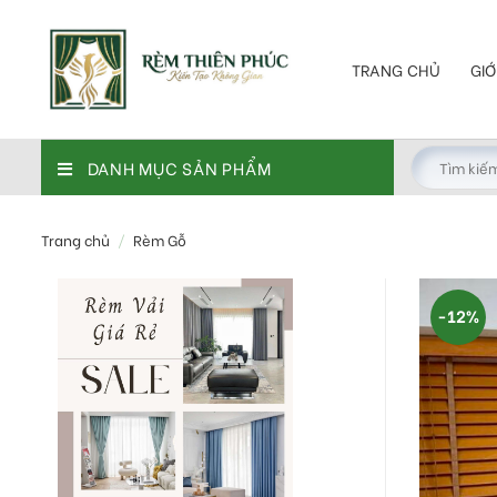
Skip
to
content
TRANG CHỦ
GIỚ
DANH MỤC SẢN PHẨM
Trang chủ
/
Rèm Gỗ
-12%