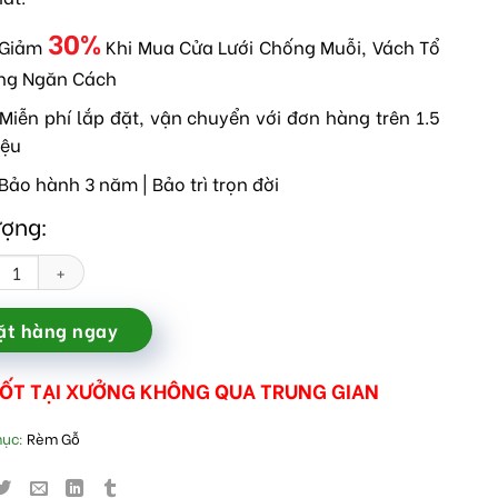
30%
 Giảm
Khi Mua Cửa Lưới Chống Muỗi, Vách Tổ
ng Ngăn Cách
Miễn phí lắp đặt, vận chuyển với đơn hàng trên 1.5
iệu
Bảo hành 3 năm | Bảo trì trọn đời
ượng:
 cửa sổ Grace Home số lượng
ặt hàng ngay
TỐT TẠI XƯỞNG KHÔNG QUA TRUNG GIAN
mục:
Rèm Gỗ