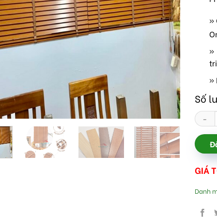
»
O
» 
tr
» 
Số l
Rèm gỗ
Đ
GIÁ 
Danh 