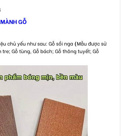
ỗ
U MÀNH GỖ
ệu chủ yếu như sau: Gỗ sồi nga
(
Mẫu được sử
tre; Gỗ tùng, Gỗ bách; Gỗ thông tuyết; Gỗ