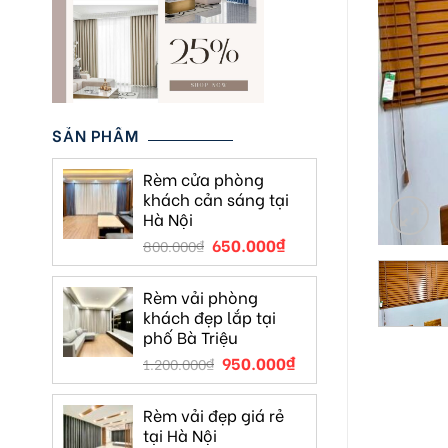
SẢN PHẨM
Rèm cửa phòng
khách cản sáng tại
Hà Nội
650.000
₫
800.000
₫
Rèm vải phòng
khách đẹp lắp tại
phố Bà Triệu
950.000
₫
1.200.000
₫
Rèm vải đẹp giá rẻ
tại Hà Nội