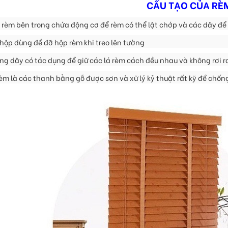
CẤU TẠO CỦA RÈ
 rèm bên trong chứa động cơ để rèm có thể lật chớp và các dây để
 hộp dùng để đỡ hộp rèm khi treo lên tường
ng dây có tác dụng để giữ các lá rèm cách đều nhau và không rơi ra
rèm là các thanh bằng gỗ được sơn và xữ lý kỷ thuật rất kỹ để chốn