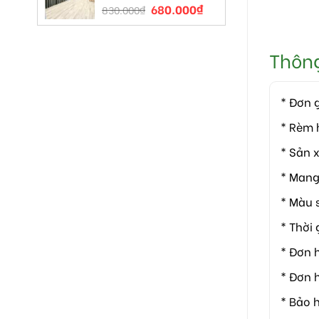
680.000
₫
830.000
₫
Thông 
* Đơn 
* Rèm 
* Sản 
* Mang
* Màu 
* Thời 
* Đơn h
* Đơn 
* Bảo 