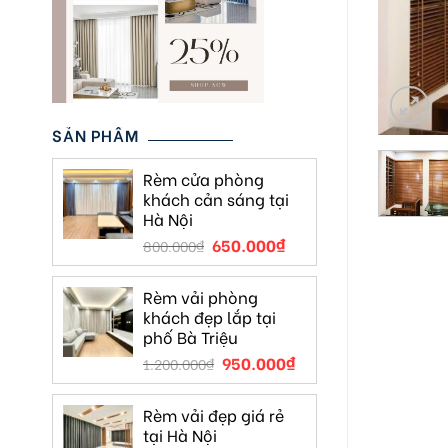
SẢN PHẨM
Rèm cửa phòng
khách cản sáng tại
Hà Nội
650.000
₫
800.000
₫
Rèm vải phòng
khách đẹp lắp tại
phố Bà Triệu
950.000
₫
1.200.000
₫
Rèm vải đẹp giá rẻ
tại Hà Nội