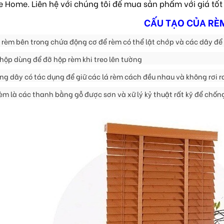
e Home. Liên hệ với chúng tôi để mua sản phẩm với giá tốt
CẤU TẠO CỦA RÈ
 rèm bên trong chứa động cơ để rèm có thể lật chớp và các dây để
 hộp dùng để đỡ hộp rèm khi treo lên tường
ng dây có tác dụng để giữ các lá rèm cách đều nhau và không rơi ra
rèm là các thanh bằng gỗ được sơn và xữ lý kỷ thuật rất kỹ để chốn