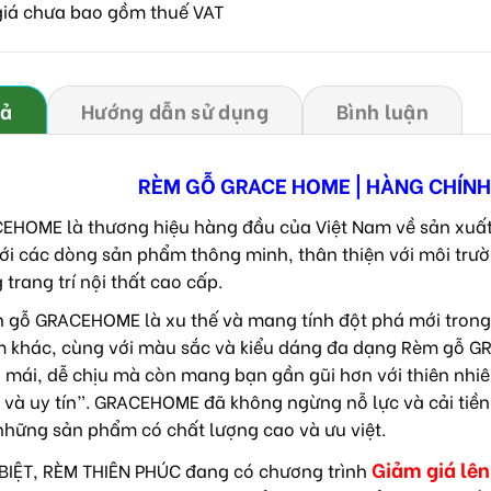
giá chưa bao gồm thuế VAT
tả
Hướng dẫn sử dụng
Bình luận
RÈM GỖ GRACE HOME | HÀNG CHÍN
EHOME là thương hiệu hàng đầu của Việt Nam về sản xuất
Với các dòng sản phẩm thông minh, thân thiện với môi tr
 trang trí nội thất cao cấp.
 gỗ GRACEHOME là xu thế và mang tính đột phá mới trong tr
 khác, cùng với màu sắc và kiểu dáng đa dạng Rèm gỗ G
i mái, dễ chịu mà còn mang bạn gần gũi hơn với thiên nhiê
 và uy tín”. GRACEHOME đã không ngừng nỗ lực và cải tiền
những sản phẩm có chất lượng cao và ưu việt.
Giảm giá lên
BIỆT, RÈM THIÊN PHÚC đang có chương trình