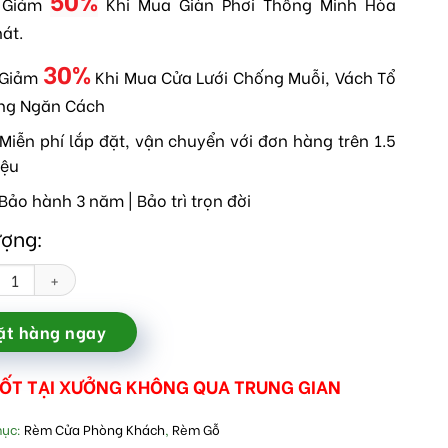
 Giảm
Khi Mua Giàn Phơi Thông Minh Hòa
hát.
30%
 Giảm
Khi Mua Cửa Lưới Chống Muỗi, Vách Tổ
ng Ngăn Cách
Miễn phí lắp đặt, vận chuyển với đơn hàng trên 1.5
iệu
Bảo hành 3 năm | Bảo trì trọn đời
ượng:
o gỗ phòng khách đẹp sang trọng số lượng
ặt hàng ngay
TỐT TẠI XƯỞNG KHÔNG QUA TRUNG GIAN
mục:
Rèm Cửa Phòng Khách
,
Rèm Gỗ