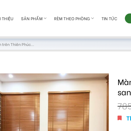
I THIỆU
SẢN PHẨM
RÈM THEO PHÒNG
TIN TỨC
Màn
san
78
T