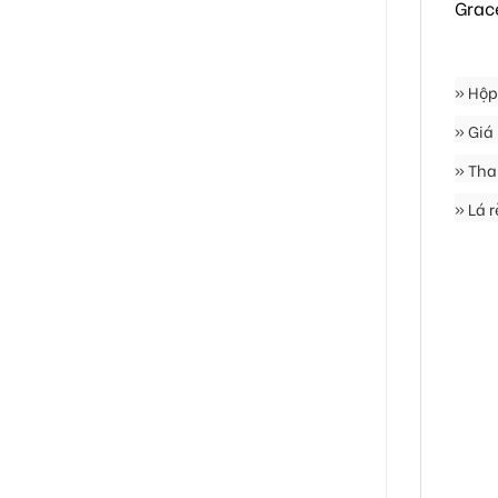
Grac
» Hộp
» Giá
» Tha
» Lá 