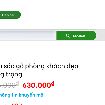
Liên hệ
SEARCH
 sáo gỗ phòng khách đẹp
g trọng
5.000
630.000
₫
₫
hông tin khuyến mãi
50%