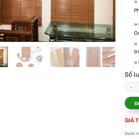
»
P
»
O
» 
tr
» 
Số l
Màn sá
Đ
GIÁ 
Danh 