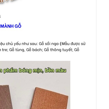
ỗ
U MÀNH GỖ
ệu chủ yếu như sau: Gỗ sồi nga
(
Mẫu được sử
tre; Gỗ tùng, Gỗ bách; Gỗ thông tuyết; Gỗ