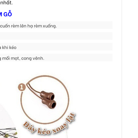
 nhất.
M GỖ
 cuốn rèm lên hạ rèm xuống.
 khi kéo
g mối mọt, cong vênh.