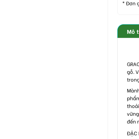
* Đơn 
Mô 
GRAC
gỗ. 
trong
Mành
phẩm
thoả
vững
đến 
ĐẶC 