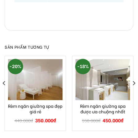
SẢN PHẨM TƯƠNG TỰ
-20%
-18%
Rèm ngăn giường spa đẹp
Rèm ngăn giường spa
giá rẻ
được ưa chuộng nhất
350.000
₫
450.000
₫
440.000
₫
550.000
₫