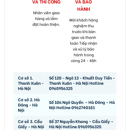
VÀ
THI CÔNG
VÀ
BẢO
HÀNH
Nhân viên giao
hàng và lắm
Mời khách hàng
đặt hoàn thiện.
nghiệm thu
trước khi bàn
giao và thanh
toán Tiếp nhận
và xử lý bảo
hành trong
vòng 24 - 48h
Cơ sở 1.
Số 120 - Ngõ 13 - Khuất Duy Tiến -
Thanh Xuân -
Thanh Xuân - Hà Nội Hotline
Hà Nội
0965956325
Cơ sở 2. Hà
Số 106 Ngô Quyền – Hà Đông – Hà
Đông - Hà
Nội Hotline 0962740181
Nội
Cơ sở 3. Cầu
Số 37 Nguyễn Khang – Cầu Giấy –
Giấy – Hà Nội
Hà Nội Hotline 0965956325