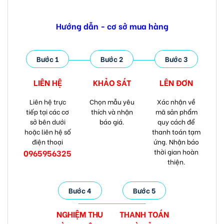
Hướng dẫn - cơ sở mua hàng
Bước 1
Bước 2
Bước 3
LIÊN HỆ
KHẢO SÁT
LÊN ĐƠN
Liên hệ trực
Chọn mẫu yêu
Xác nhận về
tiếp tại các cơ
thích và nhận
mã sản phẩm
sở bên dưới
báo giá.
quy cách để
hoặc liên hệ số
thanh toán tạm
điện thoại
ứng. Nhận báo
thời gian hoàn
0965956325
thiện.
Bước 4
Bước 5
NGHIỆM THU
THANH TOÁN