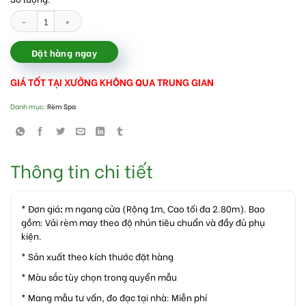
Rèm vải voan trắng spa đẹp nhất tại Hà Nội số lượng
Đặt hàng ngay
GIÁ TỐT TẠI XƯỞNG KHÔNG QUA TRUNG GIAN
Danh mục:
Rèm Spa
Thông tin chi tiết
* Đơn giá
:
m ngang cửa (Rộng 1m, Cao tối đa 2.80m). Bao
gồm: Vải rèm may theo độ nhún tiêu chuẩn và đầy đủ phụ
kiện.
* Sản xuất theo kích thước đặt hàng
* Màu sắc tùy chọn trong quyển mẫu
* Mang mẫu tư vấn, đo đạc tại nhà: Miễn phí