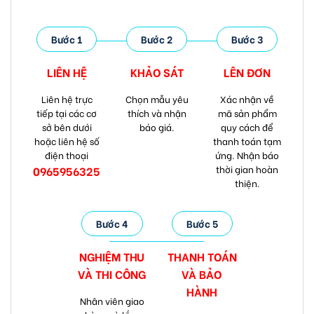
Bước 1
Bước 2
Bước 3
LIÊN HỆ
KHẢO SÁT
LÊN ĐƠN
Liên hệ trực
Chọn mẫu yêu
Xác nhận về
tiếp tại các cơ
thích và nhận
mã sản phẩm
sở bên dưới
báo giá.
quy cách để
hoặc liên hệ số
thanh toán tạm
điện thoại
ứng. Nhận báo
thời gian hoàn
0965956325
thiện.
Bước 4
Bước 5
NGHIỆM THU
THANH TOÁN
VÀ
THI CÔNG
VÀ
BẢO
HÀNH
Nhân viên giao