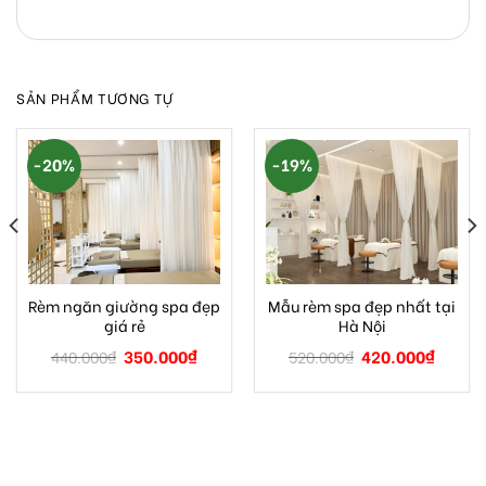
SẢN PHẨM TƯƠNG TỰ
-20%
-19%
Rèm ngăn giường spa đẹp
Mẫu rèm spa đẹp nhất tại
giá rẻ
Hà Nội
350.000
₫
420.000
₫
440.000
₫
520.000
₫