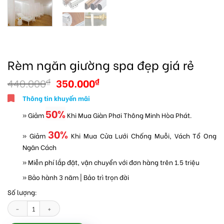
Rèm ngăn giường spa đẹp giá rẻ
440.000
350.000
₫
₫
Thông tin khuyến mãi
50%
» Giảm
Khi Mua Giàn Phơi Thông Minh Hòa Phát.
30%
» Giảm
Khi Mua Cửa Lưới Chống Muỗi, Vách Tổ Ong
Ngăn Cách
» Miễn phí lắp đặt, vận chuyển với đơn hàng trên 1.5 triệu
» Bảo hành 3 năm | Bảo trì trọn đời
Số lượng:
Rèm ngăn giường spa đẹp giá rẻ số lượng