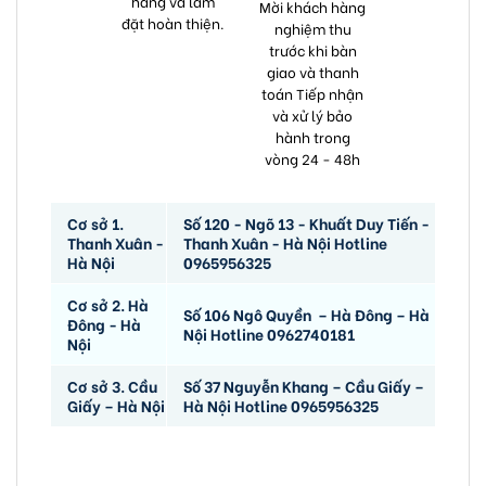
hàng và lắm
Mời khách hàng
đặt hoàn thiện.
nghiệm thu
trước khi bàn
giao và thanh
toán Tiếp nhận
và xử lý bảo
hành trong
vòng 24 - 48h
Cơ sở 1.
Số 120 - Ngõ 13 - Khuất Duy Tiến -
Thanh Xuân -
Thanh Xuân - Hà Nội Hotline
Hà Nội
0965956325
Cơ sở 2. Hà
Số 106 Ngô Quyền – Hà Đông – Hà
Đông - Hà
Nội Hotline 0962740181
Nội
Cơ sở 3. Cầu
Số 37 Nguyễn Khang – Cầu Giấy –
Giấy – Hà Nội
Hà Nội Hotline 0965956325