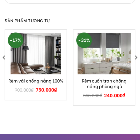
SẢN PHẨM TƯƠNG TỰ
-17%
-31%
Rèm cuốn trơn chống
Rèm vải chống nắng 100%
nắng phòng ngủ
750.000
₫
900.000
₫
240.000
₫
350.000
₫