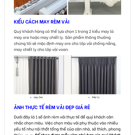
KIỂU CÁCH MAY RÈM VẢI
Quý khách hàng có thể lựa chọn 1 trong 2 kiểu may là
may ore hoặc may chiết ly. Sản phẩm thông thường
chúng tôi sẽ mặc định may ore cho lớp vải chống nắng,
may chiết ly cho lớp vải voan.
ẢNH THỰC TẾ RÈM VẢI ĐẸP GIÁ RẺ
Dưới đây là 1 số ảnh rèm vải thực tế để quý khách cân
nhắc chọn màu. Việc chọn màu vải phụ thuộc vào nhiều
yếu tố như nội thất tổng thể của căn nhà, sở thích, phong
thủy ..v..v.
Để chọn được mẫu rèm phù hợp xin quý khách