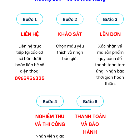
Bước 1
Bước 2
Bước 3
LIÊN HỆ
KHẢO SÁT
LÊN ĐƠN
Liên hệ trực
Chọn mẫu yêu
Xác nhận về
tiếp tại các cơ
thích và nhận
mã sản phẩm
sở bên dưới
báo giá.
quy cách để
hoặc liên hệ số
thanh toán tạm
điện thoại
ứng. Nhận báo
thời gian hoàn
0965956325
thiện.
Bước 4
Bước 5
NGHIỆM THU
THANH TOÁN
VÀ
THI CÔNG
VÀ
BẢO
HÀNH
Nhân viên giao