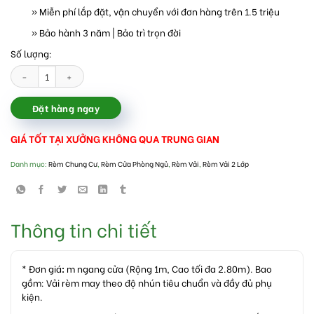
» Miễn phí lắp đặt, vận chuyển với đơn hàng trên 1.5 triệu
» Bảo hành 3 năm | Bảo trì trọn đời
Số lượng:
Rèm vải phòng ngủ cho chung cư số lượng
Đặt hàng ngay
GIÁ TỐT TẠI XƯỞNG KHÔNG QUA TRUNG GIAN
Danh mục:
Rèm Chung Cư
,
Rèm Cửa Phòng Ngủ
,
Rèm Vải
,
Rèm Vải 2 Lớp
Thông tin chi tiết
* Đơn giá
:
m ngang cửa (Rộng 1m, Cao tối đa 2.80m). Bao
gồm: Vải rèm may theo độ nhún tiêu chuẩn và đầy đủ phụ
kiện.