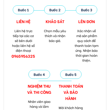
Bước 1
Bước 2
Bước 3
LIÊN HỆ
KHẢO SÁT
LÊN ĐƠN
Liên hệ trực
Chọn mẫu yêu
Xác nhận về
tiếp tại các cơ
thích và nhận
mã sản phẩm
sở bên dưới
báo giá.
quy cách để
hoặc liên hệ số
thanh toán tạm
điện thoại
ứng. Nhận báo
thời gian hoàn
0965956325
thiện.
Bước 4
Bước 5
NGHIỆM THU
THANH TOÁN
VÀ
THI CÔNG
VÀ
BẢO
HÀNH
Nhân viên giao
hàng và lắm
Mời khách hàng