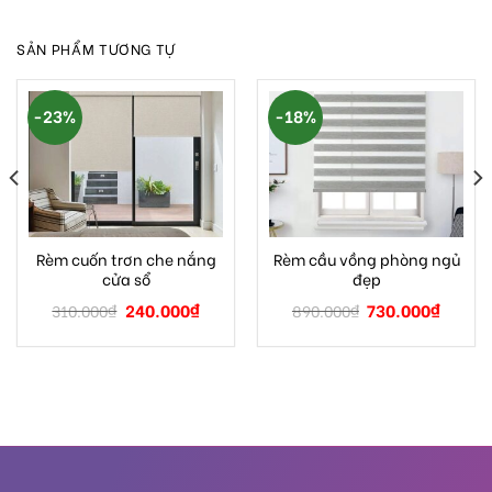
SẢN PHẨM TƯƠNG TỰ
-23%
-18%
Rèm cuốn trơn che nắng
Rèm cầu vồng phòng ngủ
cửa sổ
đẹp
240.000
₫
730.000
₫
310.000
₫
890.000
₫