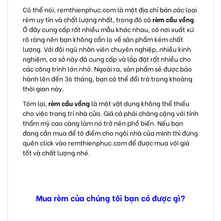
Có thể nói,
remthienphuc.com
là một địa chỉ bán các loại
rèm uy tín và chất lượng nhất, trong đó có
rèm cầu vồng
.
Ở đây cung cấp rất nhiều mẫu khác nhau, có nơi xuất xứ
rõ ràng nên bạn không cần lo về sản phẩm kém chất
lượng. Với đội ngũ nhân viên chuyên nghiệp, nhiều kinh
nghiệm, cơ sở này đã cung cấp và lắp đặt rất nhiều cho
các công trình lớn nhỏ. Ngoài ra, sản phẩm sẽ được bảo
hành lên đến 36 tháng, bạn có thể đổi trả trong khoảng
thời gian này.
Tóm lại,
rèm cầu vồng
là một vật dụng không thể thiếu
cho việc trang trí nhà cửa. Giá cả phải chăng cộng với tính
thẩm mỹ cao càng làm nó trở nên phổ biến. Nếu bạn
đang cần mua để tô điểm cho ngôi nhà của mình thì đừng
quên click vào
remthienphuc.com
để được mua với giá
tốt và chất lượng nhé.
Mua rèm của chúng tôi bạn có được gì?