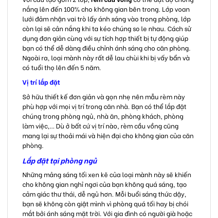
nắng lên đến 100% cho không gian bên trong. Lớp voan
lưới đảm nhận vai trò lấy ánh sáng vào trong phòng, lớp
còn lại sẽ cản nắng khi ta kéo chúng so le nhau. Cách sử
dụng đơn giản cùng với sự tích hợp thiết bị tự động giúp
bạn có thể dễ dàng điều chỉnh ánh sáng cho căn phòng.
Ngoài ra, loại mành này rất dễ lau chùi khi bị vấy bẩn và
có tuổi thọ lên đến 5 năm.
Vị trí lắp đặt
Sở hữu thiết kế đơn giản và gọn nhẹ nên mẫu rèm này
phù hợp với mọi vị trí trong căn nhà. Bạn có thể lắp đặt
chúng trong phòng ngủ, nhà ăn, phòng khách, phòng
làm việc,… Dù ở bất cứ vị trí nào, rèm cầu vồng cũng
mang lại sự thoải mái và hiện đại cho không gian của căn
phòng.
Lắp đặt tại phòng ngủ
Những mảng sáng tối xen kẽ của loại mành này sẽ khiến
cho không gian nghỉ ngơi của bạn không quá sáng, tạo
cảm giác thư thái, dễ ngủ hơn. Mỗi buổi sáng thức dậy,
bạn sẽ không còn giật mình vì phòng quá tối hay bị chói
mắt bởi ánh sáng mặt trời. Với gia đình có người già hoặc