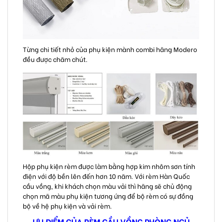
Từng chi tiết nhỏ của phụ kiện mành combi hãng Modero
đều được chăm chút.
Hộp phụ kiện rèm được làm bằng hợp kim nhôm sơn tính
điện với độ bền lên đến hơn 10 năm. Với rèm Hàn Quốc
cầu vồng, khi khách chọn màu vải thì hãng sẽ chủ động
chọn mã màu phụ kiện tương ứng để bộ rèm có sự đồng
bộ về hệ phụ kiện và vải rèm.
ƯU ĐIỂM CỦA RÈM CẦU VỒNG PHÒNG NGỦ