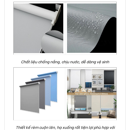
Chất liệu chống nắng, chịu nước, dễ dàng vệ sinh
Thiết kế rèm cuộn lên, hạ xuống rất tiện lợi phù hợp với