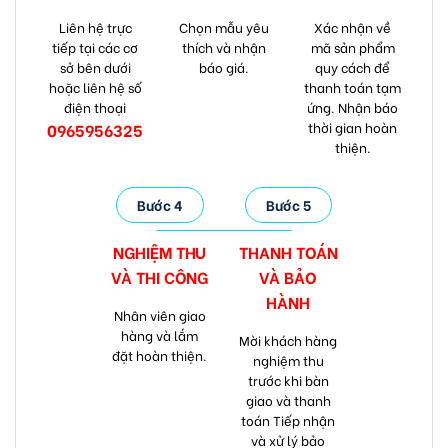
Liên hệ trực
Chọn mẫu yêu
Xác nhận về
tiếp tại các cơ
thích và nhận
mã sản phẩm
sở bên dưới
báo giá.
quy cách để
hoặc liên hệ số
thanh toán tạm
điện thoại
ứng. Nhận báo
thời gian hoàn
0965956325
thiện.
Bước 4
Bước 5
NGHIỆM THU
THANH TOÁN
VÀ
THI CÔNG
VÀ
BẢO
HÀNH
Nhân viên giao
hàng và lắm
Mời khách hàng
đặt hoàn thiện.
nghiệm thu
trước khi bàn
giao và thanh
toán Tiếp nhận
và xử lý bảo