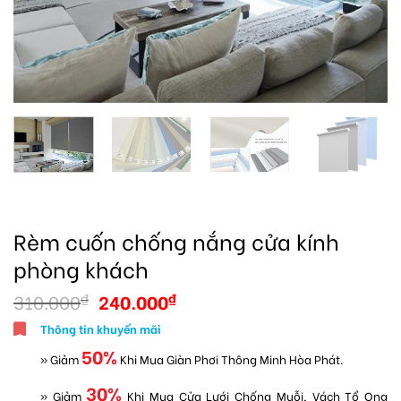
Rèm cuốn chống nắng cửa kính
phòng khách
310.000
240.000
₫
₫
Thông tin khuyến mãi
50%
» Giảm
Khi Mua Giàn Phơi Thông Minh Hòa Phát.
30%
» Giảm
Khi Mua Cửa Lưới Chống Muỗi, Vách Tổ Ong