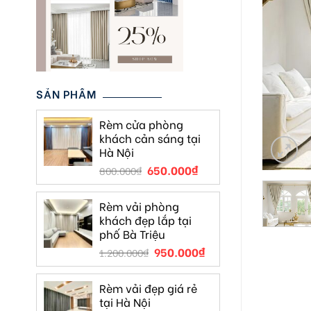
SẢN PHẨM
Rèm cửa phòng
khách cản sáng tại
Hà Nội
650.000
₫
800.000
₫
Rèm vải phòng
khách đẹp lắp tại
phố Bà Triệu
950.000
₫
1.200.000
₫
Rèm vải đẹp giá rẻ
tại Hà Nội