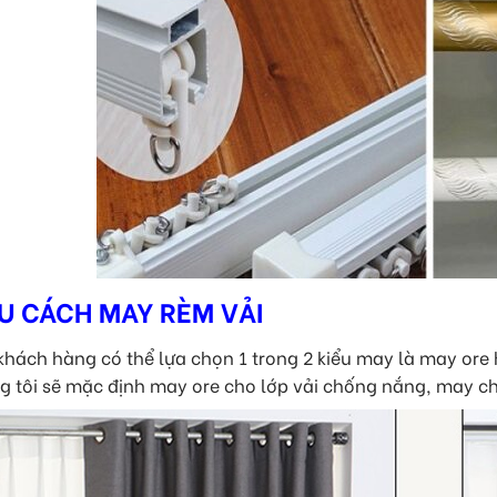
ỂU CÁCH MAY RÈM VẢI
khách hàng có thể lựa chọn 1 trong 2 kiểu may là may ore
g tôi sẽ mặc định may ore cho lớp vải chống nắng, may chi