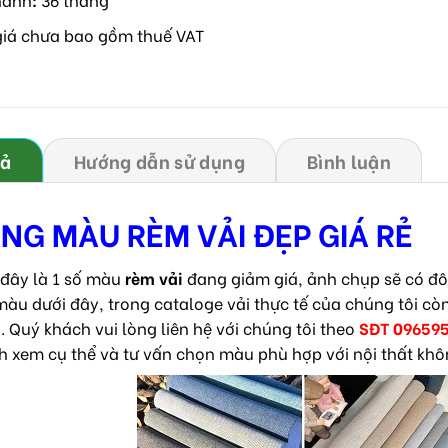
giá chưa bao gồm thuế VAT
tả
Hướng dẫn sử dụng
Bình luận
NG MÀU RÈM VẢI ĐẸP GIÁ RẺ
 đây là 1 số màu
rèm vải
đang giảm giá, ảnh chụp sẽ có đôi 
màu dưới đây, trong cataloge vải thực tế của chúng tôi cò
. Quý khách vui lòng liên hệ với chúng tôi theo
SĐT 09659
h xem cụ thể và tư vấn chọn màu phù hợp với nội thất khô