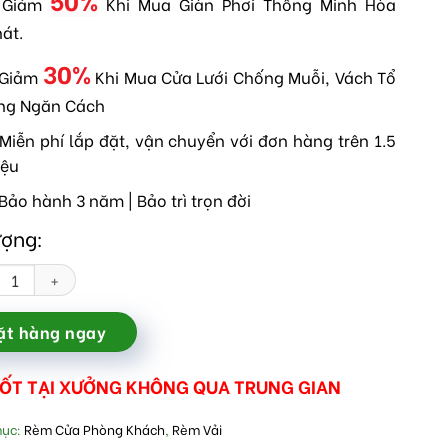
 Giảm
Khi Mua Giàn Phơi Thông Minh Hòa
hát.
30%
 Giảm
Khi Mua Cửa Lưới Chống Muỗi, Vách Tổ
ng Ngăn Cách
Miễn phí lắp đặt, vận chuyển với đơn hàng trên 1.5
iệu
Bảo hành 3 năm | Bảo trì trọn đời
ượng:
i màu kem cho phòng khách số lượng
ặt hàng ngay
TỐT TẠI XƯỞNG KHÔNG QUA TRUNG GIAN
mục:
Rèm Cửa Phòng Khách
,
Rèm Vải