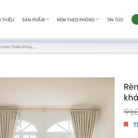
I THIỆU
SẢN PHẨM
RÈM THEO PHÒNG
TIN TỨC
Rèm
kh
91
T