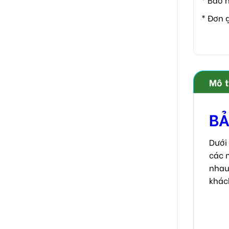
* Đơn 
Mô 
BẢ
Dưới
các 
nhau
khác