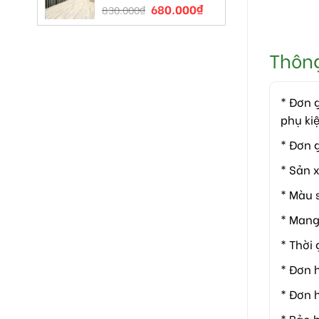
680.000
₫
830.000
₫
Thông 
* Đơn 
phụ kiệ
* Đơn 
* Sản 
* Màu 
* Mang
* Thời
* Đơn h
* Đơn 
* Bảo 