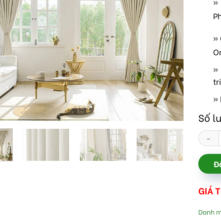
»
P
»
O
» 
tr
» 
Số l
Rèm vả
Đ
GIÁ 
Danh 