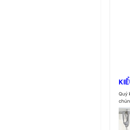
KI
Quý 
chún