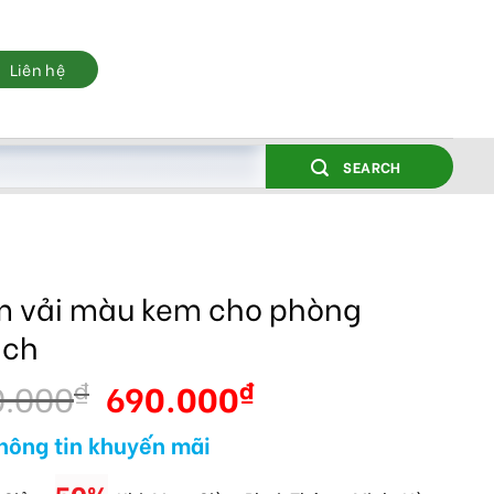
Liên hệ
SEARCH
 vải màu kem cho phòng
ách
0.000
690.000
₫
₫
hông tin khuyến mãi
50%