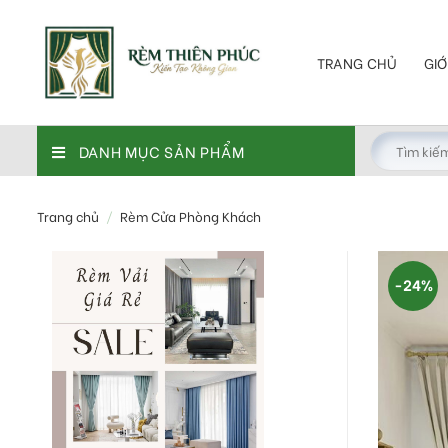
Skip
to
content
TRANG CHỦ
GIỚ
DANH MỤC SẢN PHẨM
Trang chủ
/
Rèm Cửa Phòng Khách
-24%