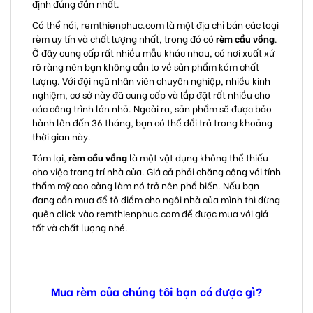
định đúng đắn nhất.
Có thể nói,
remthienphuc.com
là một địa chỉ bán các loại
rèm uy tín và chất lượng nhất, trong đó có
rèm cầu vồng
.
Ở đây cung cấp rất nhiều mẫu khác nhau, có nơi xuất xứ
rõ ràng nên bạn không cần lo về sản phẩm kém chất
lượng. Với đội ngũ nhân viên chuyên nghiệp, nhiều kinh
nghiệm, cơ sở này đã cung cấp và lắp đặt rất nhiều cho
các công trình lớn nhỏ. Ngoài ra, sản phẩm sẽ được bảo
hành lên đến 36 tháng, bạn có thể đổi trả trong khoảng
thời gian này.
Tóm lại,
rèm cầu vồng
là một vật dụng không thể thiếu
cho việc trang trí nhà cửa. Giá cả phải chăng cộng với tính
thẩm mỹ cao càng làm nó trở nên phổ biến. Nếu bạn
đang cần mua để tô điểm cho ngôi nhà của mình thì đừng
quên click vào
remthienphuc.com
để được mua với giá
tốt và chất lượng nhé.
Mua rèm của chúng tôi bạn có được gì?