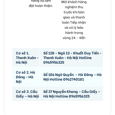
hàng và lắm
Mời khách hàng
đặt hoàn thiện.
nghiệm thu
trước khi bàn
giao và thanh
toán Tiếp nhận
và xử lý bảo
hành trong
vòng 24 - 48h
Cơ sở 1.
Số 120 - Ngõ 13 - Khuất Duy Tiến -
Thanh Xuân -
Thanh Xuân - Hà Nội Hotline
Hà Nội
0965956325
Cơ sở 2. Hà
Số 106 Ngô Quyền – Hà Đông – Hà
Đông - Hà
Nội Hotline 0962740181
Nội
Cơ sở 3. Cầu
Số 37 Nguyễn Khang – Cầu Giấy –
Giấy – Hà Nội
Hà Nội Hotline 0965956325