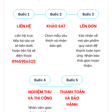
Bước 1
Bước 2
Bước 3
LIÊN HỆ
KHẢO SÁT
LÊN ĐƠN
Liên hệ trực
Chọn mẫu yêu
Xác nhận về
tiếp tại các cơ
thích và nhận
mã sản phẩm
sở bên dưới
báo giá.
quy cách để
hoặc liên hệ số
thanh toán tạm
điện thoại
ứng. Nhận báo
thời gian hoàn
0965956325
thiện.
Bước 4
Bước 5
NGHIỆM THU
THANH TOÁN
VÀ
THI CÔNG
VÀ
BẢO
HÀNH
Nhân viên giao