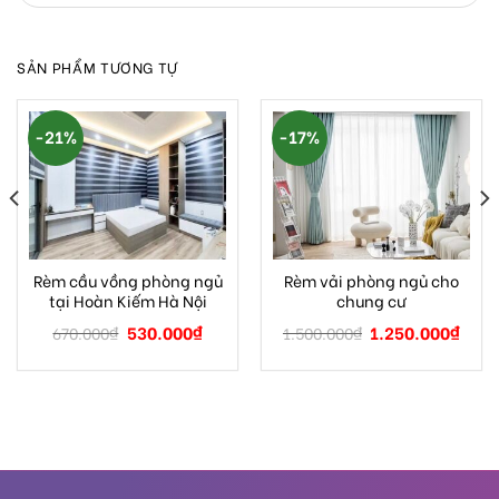
SẢN PHẨM TƯƠNG TỰ
-21%
-17%
Rèm cầu vồng phòng ngủ
Rèm vải phòng ngủ cho
tại Hoàn Kiếm Hà Nội
chung cư
530.000
₫
1.250.000
₫
670.000
₫
1.500.000
₫