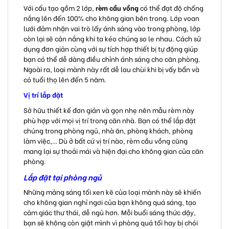
Với cấu tạo gồm 2 lớp,
rèm cầu vồng
có thể đạt độ chống
nắng lên đến 100% cho không gian bên trong. Lớp voan
lưới đảm nhận vai trò lấy ánh sáng vào trong phòng, lớp
còn lại sẽ cản nắng khi ta kéo chúng so le nhau. Cách sử
dụng đơn giản cùng với sự tích hợp thiết bị tự động giúp
bạn có thể dễ dàng điều chỉnh ánh sáng cho căn phòng.
Ngoài ra, loại mành này rất dễ lau chùi khi bị vấy bẩn và
có tuổi thọ lên đến 5 năm.
Vị trí lắp đặt
Sở hữu thiết kế đơn giản và gọn nhẹ nên mẫu rèm này
phù hợp với mọi vị trí trong căn nhà. Bạn có thể lắp đặt
chúng trong phòng ngủ, nhà ăn, phòng khách, phòng
làm việc,… Dù ở bất cứ vị trí nào, rèm cầu vồng cũng
mang lại sự thoải mái và hiện đại cho không gian của căn
phòng.
Lắp đặt tại phòng ngủ
Những mảng sáng tối xen kẽ của loại mành này sẽ khiến
cho không gian nghỉ ngơi của bạn không quá sáng, tạo
cảm giác thư thái, dễ ngủ hơn. Mỗi buổi sáng thức dậy,
bạn sẽ không còn giật mình vì phòng quá tối hay bị chói