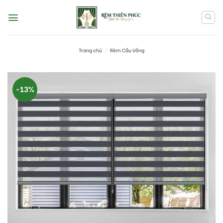
Skip
to
content
Trang chủ
/
Rèm Cầu Vồng
-13%