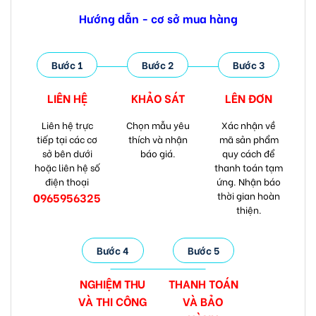
Hướng dẫn - cơ sở mua hàng
Bước 1
Bước 2
Bước 3
LIÊN HỆ
KHẢO SÁT
LÊN ĐƠN
Liên hệ trực
Chọn mẫu yêu
Xác nhận về
tiếp tại các cơ
thích và nhận
mã sản phẩm
sở bên dưới
báo giá.
quy cách để
hoặc liên hệ số
thanh toán tạm
điện thoại
ứng. Nhận báo
thời gian hoàn
0965956325
thiện.
Bước 4
Bước 5
NGHIỆM THU
THANH TOÁN
VÀ
THI CÔNG
VÀ
BẢO