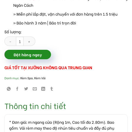
Ngăn Cách
» Miễn phí lắp đặt, vận chuyển với đơn hàng trên 1.5 triệu
» Bảo hành 3 năm | Bảo trì trọn đời
Số lượng:
Rèm vải voan nhẹ nhàng phong cách số lượng
Đặt hàng ngay
GIÁ TỐT TẠI XƯỞNG KHÔNG QUA TRUNG GIAN
Danh mục:
Rèm Spa
,
Rèm Vải
Thông tin chi tiết
* Đơn giá
:
m ngang cửa (Rộng 1m, Cao tối đa 2.80m). Bao
gồm: Vải rèm may theo độ nhún tiêu chuẩn và đầy đủ phụ