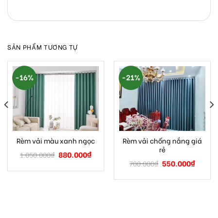
SẢN PHẨM TƯƠNG TỰ
-16%
-21%
Rèm vải chống nắng giá
Rèm vải màu xanh ngọc
rẻ
880.000
₫
1.050.000
₫
550.000
₫
700.000
₫