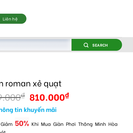
Liên hệ
SEARCH
 roman xẻ quạt
9.000
810.000
₫
₫
hông tin khuyến mãi
50%
 Giảm
Khi Mua Giàn Phơi Thông Minh Hòa
hát.