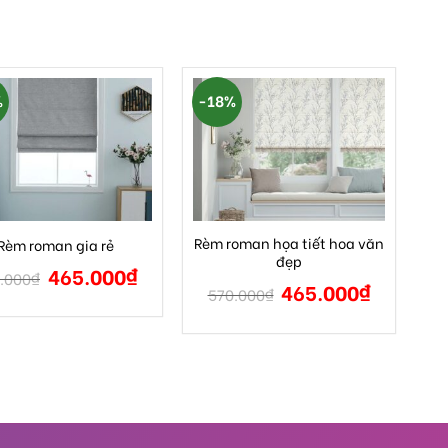
%
-18%
Rèm roman họa tiết hoa văn
Rèm roman gia rẻ
đẹp
465.000
₫
.000
₫
465.000
₫
570.000
₫