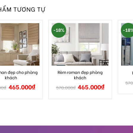
HẨM TƯƠNG TỰ
-18%
-18
man đẹp cho phòng
Rèm roman đẹp phòng
khách
khách
570
465.000
₫
465.000
₫
00
₫
570.000
₫