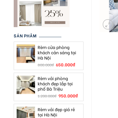
SẢN PHẨM
Rèm cửa phòng
khách cản sáng tại
Hà Nội
650.000
₫
800.000
₫
Rèm vải phòng
khách đẹp lắp tại
phố Bà Triệu
950.000
₫
1.200.000
₫
Rèm vải đẹp giá rẻ
tại Hà Nội