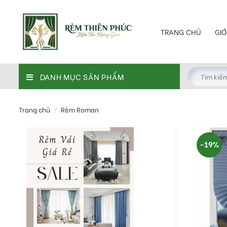
Skip
to
content
TRANG CHỦ
GIỚ
DANH MỤC SẢN PHẨM
Trang chủ
/
Rèm Roman
-19%