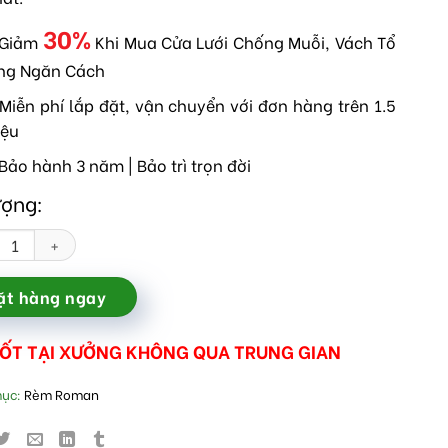
30%
 Giảm
Khi Mua Cửa Lưới Chống Muỗi, Vách Tổ
ng Ngăn Cách
Miễn phí lắp đặt, vận chuyển với đơn hàng trên 1.5
iệu
Bảo hành 3 năm | Bảo trì trọn đời
ượng:
man xẻ quạt số lượng
ặt hàng ngay
TỐT TẠI XƯỞNG KHÔNG QUA TRUNG GIAN
mục:
Rèm Roman