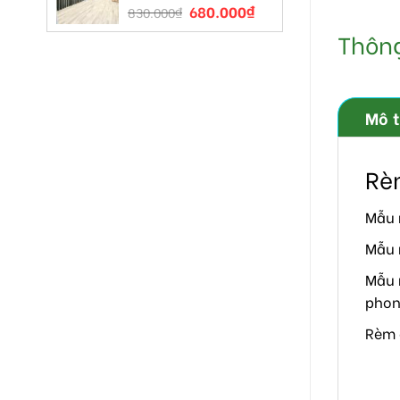
680.000
₫
830.000
₫
Thông 
Mô 
Rè
Mẫu 
Mẫu 
Mẫu 
phon
Rèm 