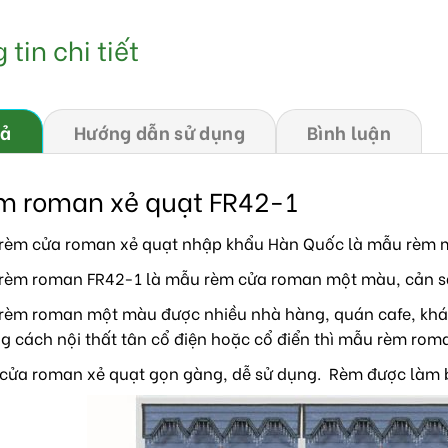
tin chi tiết
tả
Hướng dẫn sử dụng
Bình luận
m roman xẻ quạt FR42-1
rèm cửa roman xẻ quạt nhập khẩu Hàn Quốc là mẫu rèm mới
rèm roman FR42-1 là mẫu rèm cửa roman một màu, cản s
rèm roman một màu được nhiều nhà hàng, quán cafe, khách
g cách nội thất tân cổ điện hoặc cổ điển thì mẫu rèm rom
cửa roman xẻ quạt gọn gàng, dễ sử dụng. Rèm được làm bằ