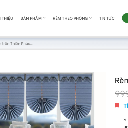
I THIỆU
SẢN PHẨM
RÈM THEO PHÒNG
TIN TỨC
Rèm
99
T
»
P