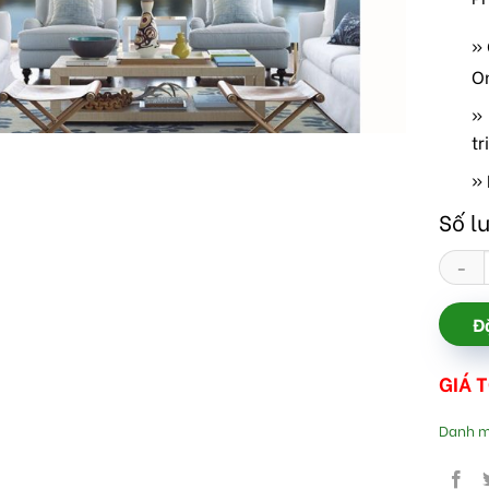
»
O
» 
tr
» 
Số l
Rèm ro
Đ
GIÁ 
Danh 