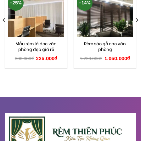
-25%
-14%
Mẫu rèm lá dọc văn
Rèm sáo gỗ cho văn
phòng đẹp giá rẻ
phòng
225.000
₫
1.050.000
₫
300.000
₫
1.220.000
₫