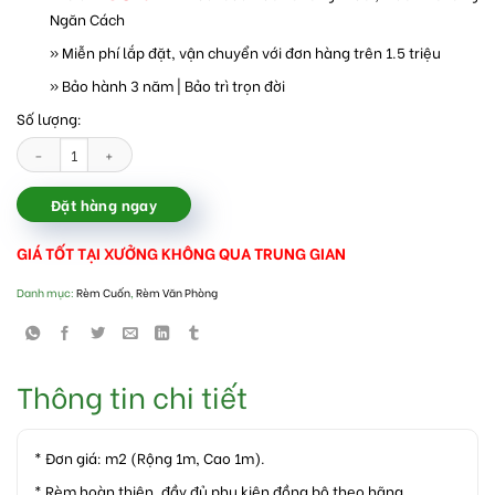
Ngăn Cách
» Miễn phí lắp đặt, vận chuyển với đơn hàng trên 1.5 triệu
» Bảo hành 3 năm | Bảo trì trọn đời
Số lượng:
Rèm cuốn chống nắng cửa kính văn phòng tại Hà Nội số lượng
Đặt hàng ngay
GIÁ TỐT TẠI XƯỞNG KHÔNG QUA TRUNG GIAN
Danh mục:
Rèm Cuốn
,
Rèm Văn Phòng
Thông tin chi tiết
* Đơn giá: m2 (Rộng 1m, Cao 1m).
* Rèm hoàn thiện, đầy đủ phụ kiện đồng bộ theo hãng.