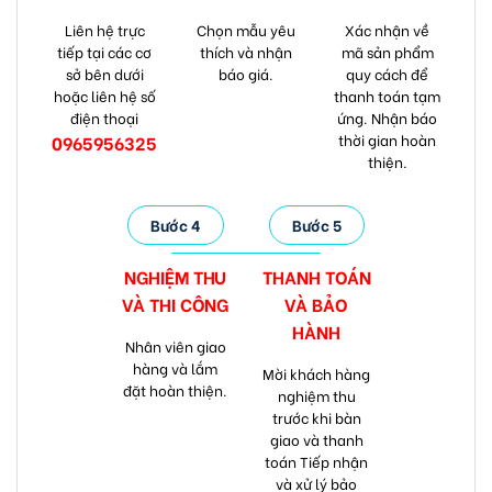
Liên hệ trực
Chọn mẫu yêu
Xác nhận về
tiếp tại các cơ
thích và nhận
mã sản phẩm
sở bên dưới
báo giá.
quy cách để
hoặc liên hệ số
thanh toán tạm
điện thoại
ứng. Nhận báo
thời gian hoàn
0965956325
thiện.
Bước 4
Bước 5
NGHIỆM THU
THANH TOÁN
VÀ
THI CÔNG
VÀ
BẢO
HÀNH
Nhân viên giao
hàng và lắm
Mời khách hàng
đặt hoàn thiện.
nghiệm thu
trước khi bàn
giao và thanh
toán Tiếp nhận
và xử lý bảo