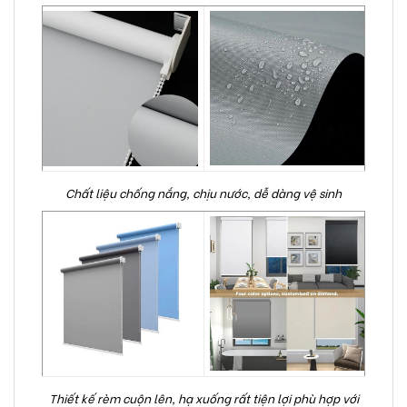
Chất liệu chống nắng, chịu nước, dễ dàng vệ sinh
Thiết kế rèm cuộn lên, hạ xuống rất tiện lợi phù hợp với