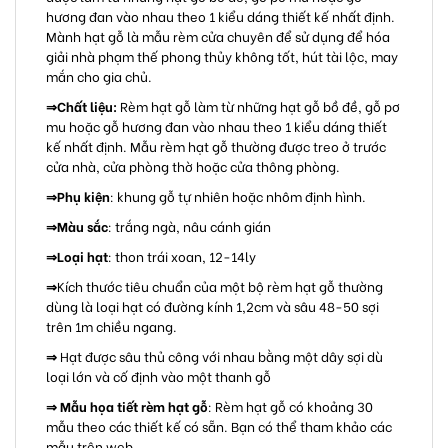
hương đan vào nhau theo 1 kiểu dáng thiết kế nhất định.
Mành hạt gỗ là mẫu rèm cửa chuyên để sử dụng để hóa
giải nhà phạm thế phong thủy không tốt, hút tài lộc, may
mắn cho gia chủ.
⇒
Chất liệu:
Rèm hạt gỗ làm từ những hạt gỗ bồ đề, gỗ pơ
mu hoặc gỗ hương đan vào nhau theo 1 kiểu dáng thiết
kế nhất định. Mẫu rèm hạt gỗ thường được treo ở trước
cửa nhà, cửa phòng thờ hoặc cửa thông phòng.
⇒
Phụ kiện
: khung gỗ tự nhiên hoặc nhôm định hình.
⇒
Màu sắc
: trắng ngà, nâu cánh gián
⇒
Loại hạt
: thon trái xoan, 12-14ly
⇒
Kích thước tiêu chuẩn của một bộ rèm hạt gỗ thường
dùng là loại hạt có đường kính 1,2cm và sâu 48-50 sợi
trên 1m chiều ngang.
⇒
Hạt được sâu thủ công với nhau bằng một dây sợi dù
loại lớn và cố định vào một thanh gỗ
⇒
Mẫu họa tiết rèm hạt gỗ
: Rèm hạt gỗ có khoảng 30
mẫu theo các thiết kế có sẵn. Bạn có thể tham khảo các
mẫu trên web.