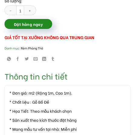
Số lượng:
Rèm cửa ban thờ bằng hạt gỗ đẹp giá rẻ số lượng
Đặt hàng ngay
GIÁ TỐT TẠI XƯỞNG KHÔNG QUA TRUNG GIAN
Danh mục:
Rèm Phòng Thờ
Thông tin chi tiết
* Đơn giá: m2 (Rộng 1m, Cao 1m).
* Chất liệu : Gỗ Bồ Đề
* Họa Tiết: Theo mẫu khách chọn
* Sản xuất theo kích thước đặt hàng
* Mang mẫu tư vấn tại nhà: Miễn phí