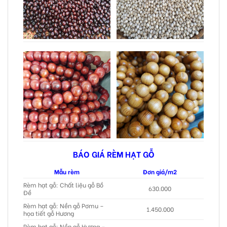
BÁO GIÁ RÈM HẠT GỖ
Mẫu rèm
Đơn giá/m2
Rèm hạt gỗ: Chất liệu gỗ Bồ
630.000
Đề
Rèm hạt gỗ: Nền gỗ Pơmu –
1.450.000
họa tiết gỗ Hương
Rèm hạt gỗ: Nền gỗ Hương –