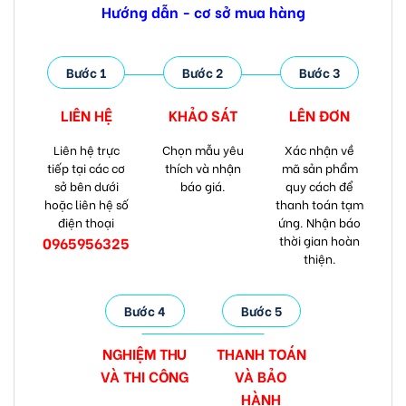
Hướng dẫn - cơ sở mua hàng
Bước 1
Bước 2
Bước 3
LIÊN HỆ
KHẢO SÁT
LÊN ĐƠN
Liên hệ trực
Chọn mẫu yêu
Xác nhận về
tiếp tại các cơ
thích và nhận
mã sản phẩm
sở bên dưới
báo giá.
quy cách để
hoặc liên hệ số
thanh toán tạm
điện thoại
ứng. Nhận báo
thời gian hoàn
0965956325
thiện.
Bước 4
Bước 5
NGHIỆM THU
THANH TOÁN
VÀ
THI CÔNG
VÀ
BẢO
HÀNH