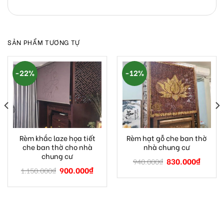
SẢN PHẨM TƯƠNG TỰ
-22%
-12%
Rèm khắc laze họa tiết
Rèm hạt gỗ che ban thờ
che ban thờ cho nhà
nhà chung cư
chung cư
830.000
₫
940.000
₫
900.000
₫
1.150.000
₫