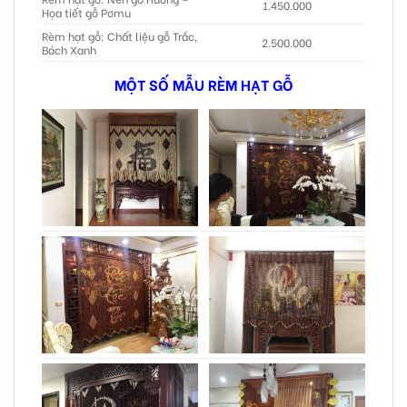
1.450.000
Họa tiết gỗ Pơmu
Rèm hạt gỗ: Chất liệu gỗ Trắc,
2.500.000
Bách Xanh
MỘT SỐ MẪU RÈM HẠT GỖ