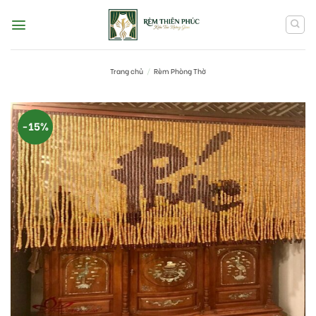
Skip
to
content
Trang chủ
/
Rèm Phòng Thờ
-15%